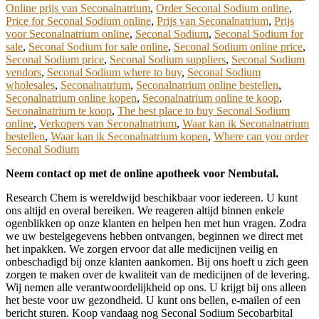
Online prijs van Seconalnatrium
,
Order Seconal Sodium online
,
Price for Seconal Sodium online
,
Prijs van Seconalnatrium
,
Prijs
voor Seconalnatrium online
,
Seconal Sodium
,
Seconal Sodium for
sale
,
Seconal Sodium for sale online
,
Seconal Sodium online price
,
Seconal Sodium price
,
Seconal Sodium suppliers
,
Seconal Sodium
vendors
,
Seconal Sodium where to buy
,
Seconal Sodium
wholesales
,
Seconalnatrium
,
Seconalnatrium online bestellen
,
Seconalnatrium online kopen
,
Seconalnatrium online te koop
,
Seconalnatrium te koop
,
The best place to buy Seconal Sodium
online
,
Verkopers van Seconalnatrium
,
Waar kan ik Seconalnatrium
bestellen
,
Waar kan ik Seconalnatrium kopen
,
Where can you order
Seconal Sodium
Neem contact op met de online apotheek voor Nembutal.
Research Chem is wereldwijd beschikbaar voor iedereen. U kunt
ons altijd en overal bereiken. We reageren altijd binnen enkele
ogenblikken op onze klanten en helpen hen met hun vragen. Zodra
we uw bestelgegevens hebben ontvangen, beginnen we direct met
het inpakken. We zorgen ervoor dat alle medicijnen veilig en
onbeschadigd bij onze klanten aankomen. Bij ons hoeft u zich geen
zorgen te maken over de kwaliteit van de medicijnen of de levering.
Wij nemen alle verantwoordelijkheid op ons. U krijgt bij ons alleen
het beste voor uw gezondheid. U kunt ons bellen, e-mailen of een
bericht sturen. Koop vandaag nog Seconal Sodium Secobarbital