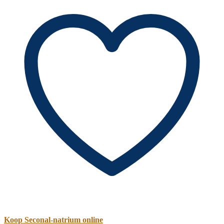
Koop Seconal-natrium online