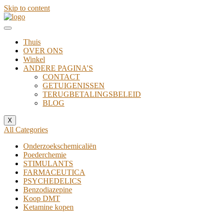
Skip to content
Thuis
OVER ONS
Winkel
ANDERE PAGINA’S
CONTACT
GETUIGENISSEN
TERUGBETALINGSBELEID
BLOG
X
All Categories
Onderzoekschemicaliën
Poederchemie
STIMULANTS
FARMACEUTICA
PSYCHEDELICS
Benzodiazepine
Koop DMT
Ketamine kopen