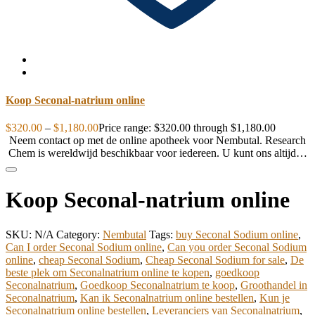
Koop Seconal-natrium online
$
320.00
–
$
1,180.00
Price range: $320.00 through $1,180.00
Neem contact op met de online apotheek voor Nembutal. Research
Chem is wereldwijd beschikbaar voor iedereen. U kunt ons altijd…
Koop Seconal-natrium online
SKU:
N/A
Category:
Nembutal
Tags:
buy Seconal Sodium online
,
Can I order Seconal Sodium online
,
Can you order Seconal Sodium
online
,
cheap Seconal Sodium
,
Cheap Seconal Sodium for sale
,
De
beste plek om Seconalnatrium online te kopen
,
goedkoop
Seconalnatrium
,
Goedkoop Seconalnatrium te koop
,
Groothandel in
Seconalnatrium
,
Kan ik Seconalnatrium online bestellen
,
Kun je
Seconalnatrium online bestellen
,
Leveranciers van Seconalnatrium
,