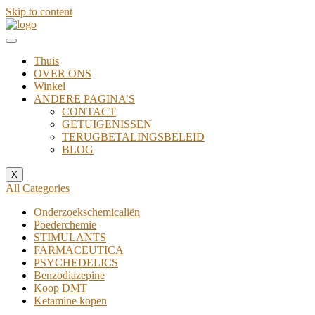
Skip to content
Thuis
OVER ONS
Winkel
ANDERE PAGINA’S
CONTACT
GETUIGENISSEN
TERUGBETALINGSBELEID
BLOG
X
All Categories
Onderzoekschemicaliën
Poederchemie
STIMULANTS
FARMACEUTICA
PSYCHEDELICS
Benzodiazepine
Koop DMT
Ketamine kopen