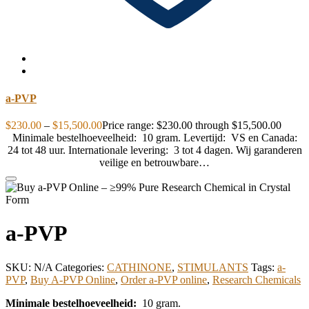
a-PVP
$
230.00
–
$
15,500.00
Price range: $230.00 through $15,500.00
Minimale bestelhoeveelheid: 10 gram. Levertijd: VS en Canada:
24 tot 48 uur. Internationale levering: 3 tot 4 dagen. Wij garanderen
veilige en betrouwbare…
a-PVP
SKU:
N/A
Categories:
CATHINONE
,
STIMULANTS
Tags:
a-
PVP
,
Buy A-PVP Online
,
Order a-PVP online
,
Research Chemicals
Minimale bestelhoeveelheid:
10 gram.