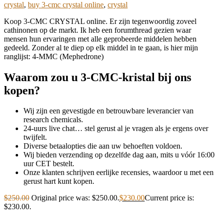
crystal
,
buy 3-cmc crystal online
,
crystal
Koop 3-CMC CRYSTAL online. Er zijn tegenwoordig zoveel
cathinonen op de markt. Ik heb een forumthread gezien waar
mensen hun ervaringen met alle geprobeerde middelen hebben
gedeeld. Zonder al te diep op elk middel in te gaan, is hier mijn
ranglijst: 4-MMC (Mephedrone)
Waarom zou u 3-CMC-kristal bij ons
kopen?
Wij zijn een gevestigde en betrouwbare leverancier van
research chemicals.
24-uurs live chat… stel gerust al je vragen als je ergens over
twijfelt.
Diverse betaalopties die aan uw behoeften voldoen.
Wij bieden verzending op dezelfde dag aan, mits u vóór 16:00
uur CET bestelt.
Onze klanten schrijven eerlijke recensies, waardoor u met een
gerust hart kunt kopen.
$
250.00
Original price was: $250.00.
$
230.00
Current price is:
$230.00.