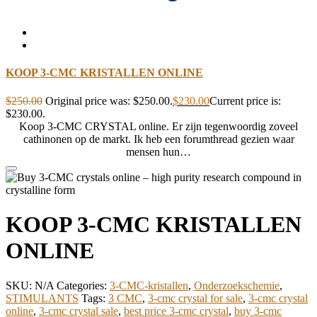
KOOP 3-CMC KRISTALLEN ONLINE
$
250.00
Original price was: $250.00.
$
230.00
Current price is:
$230.00.
Koop 3-CMC CRYSTAL online. Er zijn tegenwoordig zoveel
cathinonen op de markt. Ik heb een forumthread gezien waar
mensen hun…
KOOP 3-CMC KRISTALLEN
ONLINE
SKU:
N/A
Categories:
3-CMC-kristallen
,
Onderzoekschemie
,
STIMULANTS
Tags:
3 CMC
,
3-cmc crystal for sale
,
3-cmc crystal
online
,
3-cmc crystal sale
,
best price 3-cmc crystal
,
buy 3-cmc