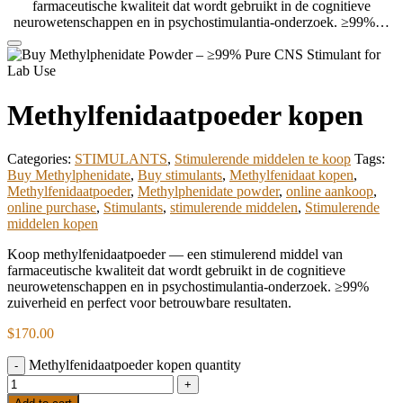
farmaceutische kwaliteit dat wordt gebruikt in de cognitieve
neurowetenschappen en in psychostimulantia-onderzoek. ≥99%…
Methylfenidaatpoeder kopen
Categories:
STIMULANTS
,
Stimulerende middelen te koop
Tags:
Buy Methylphenidate
,
Buy stimulants
,
Methylfenidaat kopen
,
Methylfenidaatpoeder
,
Methylphenidate powder
,
online aankoop
,
online purchase
,
Stimulants
,
stimulerende middelen
,
Stimulerende
middelen kopen
Koop methylfenidaatpoeder — een stimulerend middel van
farmaceutische kwaliteit dat wordt gebruikt in de cognitieve
neurowetenschappen en in psychostimulantia-onderzoek. ≥99%
zuiverheid en perfect voor betrouwbare resultaten.
$
170.00
Methylfenidaatpoeder kopen quantity