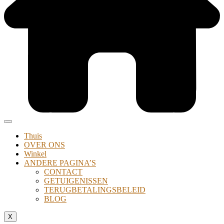
Thuis
OVER ONS
Winkel
ANDERE PAGINA’S
CONTACT
GETUIGENISSEN
TERUGBETALINGSBELEID
BLOG
X