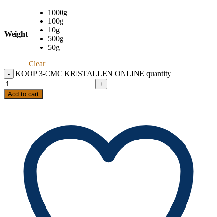
1000g
100g
10g
Weight
500g
50g
Clear
KOOP 3-CMC KRISTALLEN ONLINE quantity
Add to cart