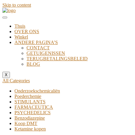
Skip to content
Thuis
OVER ONS
Winkel
ANDERE PAGINA’S
CONTACT
GETUIGENISSEN
TERUGBETALINGSBELEID
BLOG
X
All Categories
Onderzoekschemicaliën
Poederchemie
STIMULANTS
FARMACEUTICA
PSYCHEDELICS
Benzodiazepine
Koop DMT
Ketamine kopen