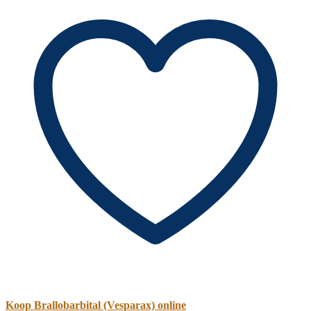
Koop Brallobarbital (Vesparax) online