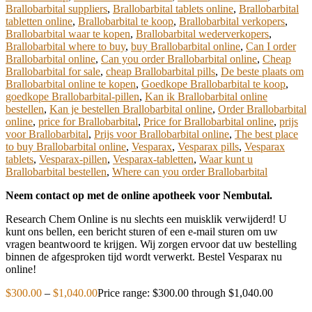
Brallobarbital suppliers
,
Brallobarbital tablets online
,
Brallobarbital
tabletten online
,
Brallobarbital te koop
,
Brallobarbital verkopers
,
Brallobarbital waar te kopen
,
Brallobarbital wederverkopers
,
Brallobarbital where to buy
,
buy Brallobarbital online
,
Can I order
Brallobarbital online
,
Can you order Brallobarbital online
,
Cheap
Brallobarbital for sale
,
cheap Brallobarbital pills
,
De beste plaats om
Brallobarbital online te kopen
,
Goedkope Brallobarbital te koop
,
goedkope Brallobarbital-pillen
,
Kan ik Brallobarbital online
bestellen
,
Kan je bestellen Brallobarbital online
,
Order Brallobarbital
online
,
price for Brallobarbital
,
Price for Brallobarbital online
,
prijs
voor Brallobarbital
,
Prijs voor Brallobarbital online
,
The best place
to buy Brallobarbital online
,
Vesparax
,
Vesparax pills
,
Vesparax
tablets
,
Vesparax-pillen
,
Vesparax-tabletten
,
Waar kunt u
Brallobarbital bestellen
,
Where can you order Brallobarbital
Neem contact op met de online apotheek voor Nembutal.
Research Chem Online is nu slechts een muisklik verwijderd! U
kunt ons bellen, een bericht sturen of een e-mail sturen om uw
vragen beantwoord te krijgen. Wij zorgen ervoor dat uw bestelling
binnen de afgesproken tijd wordt verwerkt. Bestel Vesparax nu
online!
$
300.00
–
$
1,040.00
Price range: $300.00 through $1,040.00