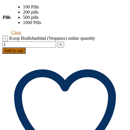
100 Pills
200 pills
Pills
500 pills
1000 Pills
Clear
Koop Brallobarbital (Vesparax) online quantity
Add to cart