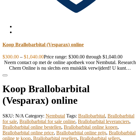
Koop Brallobarbital (Vesparax) online
$
300.00
–
$
1,040.00
Price range: $300.00 through $1,040.00
Neem contact op met de online apotheek voor Nembutal. Research
Chem Online is nu slechts een muisklik verwijderd! U kunt…
Koop Brallobarbital
(Vesparax) online
SKU:
N/A
Category:
Nembutal
Tags:
Brallobarbital
,
Brallobarbital
for sale
,
Brallobarbital for sale online
,
Brallobarbital leveranciers
,
Brallobarbital online bestellen
,
Brallobarbital online kopen
,
Brallobarbital online price
,
Brallobarbital online prijs
,
Brallobarbital
online te koop
,
Brallobarbital resellers
,
Brallobarbital sellers
,