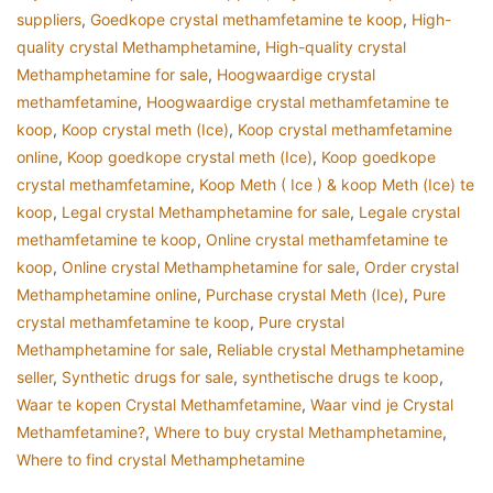
suppliers
,
Goedkope crystal methamfetamine te koop
,
High-
quality crystal Methamphetamine
,
High-quality crystal
Methamphetamine for sale
,
Hoogwaardige crystal
methamfetamine
,
Hoogwaardige crystal methamfetamine te
koop
,
Koop crystal meth (Ice)
,
Koop crystal methamfetamine
online
,
Koop goedkope crystal meth (Ice)
,
Koop goedkope
crystal methamfetamine
,
Koop Meth ( Ice ) & koop Meth (Ice) te
koop
,
Legal crystal Methamphetamine for sale
,
Legale crystal
methamfetamine te koop
,
Online crystal methamfetamine te
koop
,
Online crystal Methamphetamine for sale
,
Order crystal
Methamphetamine online
,
Purchase crystal Meth (Ice)
,
Pure
crystal methamfetamine te koop
,
Pure crystal
Methamphetamine for sale
,
Reliable crystal Methamphetamine
seller
,
Synthetic drugs for sale
,
synthetische drugs te koop
,
Waar te kopen Crystal Methamfetamine
,
Waar vind je Crystal
Methamfetamine?
,
Where to buy crystal Methamphetamine
,
Where to find crystal Methamphetamine